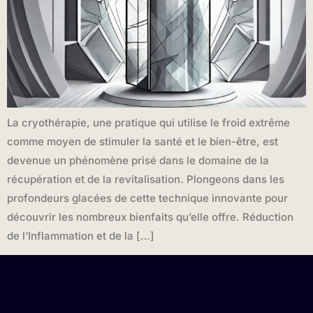
La cryothérapie, une pratique qui utilise le froid extrême
comme moyen de stimuler la santé et le bien-être, est
devenue un phénomène prisé dans le domaine de la
récupération et de la revitalisation. Plongeons dans les
profondeurs glacées de cette technique innovante pour
découvrir les nombreux bienfaits qu’elle offre. Réduction
de l’Inflammation et de la […]