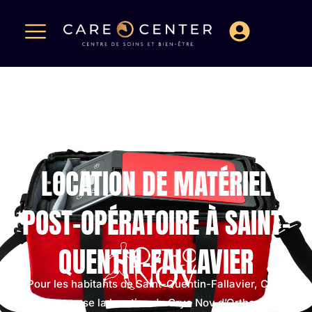
LOCATION DE MATÉRIEL
POST-OPÉRATOIRE À SAINT-
QUENTIN-FALLAVIER
Pour les habitants de Saint-Quentin-Fallavier, Care
Center propose la location du Cryo Nov d’Orthonov afin