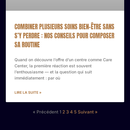
COMBINER PLUSIEURS SOINS BIEN-ÊTRE SANS
S’Y PERDRE : NOS CONSEILS POUR COMPOSER
SA ROUTINE
Quand on découvre l’offre d’un centre comme Care
Center, la première réaction est souvent
l’enthousiasme — et la question qui suit
immédiatement : par où
LIRE LA SUITE »
« Précédent
1
2
3
4
5
Suivant »