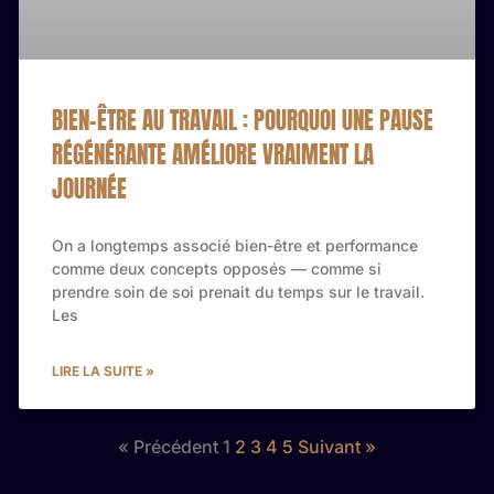
BIEN-ÊTRE AU TRAVAIL : POURQUOI UNE PAUSE
RÉGÉNÉRANTE AMÉLIORE VRAIMENT LA
JOURNÉE
On a longtemps associé bien-être et performance
comme deux concepts opposés — comme si
prendre soin de soi prenait du temps sur le travail.
Les
LIRE LA SUITE »
« Précédent
1
2
3
4
5
Suivant »