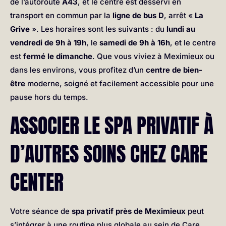
de l’autoroute
A43
, et le centre est desservi en
transport en commun par la
ligne de bus D
, arrêt «
La
Grive
». Les horaires sont les suivants : du
lundi au
vendredi de 9h à 19h
, le
samedi de 9h à 16h
, et le centre
est
fermé le dimanche
. Que vous viviez à Meximieux ou
dans les environs, vous profitez d’un
centre de bien-
être
moderne, soigné et facilement accessible pour une
pause hors du temps.
ASSOCIER LE SPA PRIVATIF À
D’AUTRES SOINS CHEZ CARE
CENTER
Votre séance de
spa privatif près de Meximieux
peut
s’intégrer à une routine plus globale au sein de Care