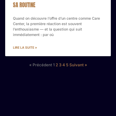
SA ROUTINE
Quand on découvre l’offre d’un centre comme Care
Center, la première réaction est souvent
l’enthousiasme — et la question qui suit
immédiatement : par où
LIRE LA SUITE »
« Précédent
1
2
3
4
5
Suivant »