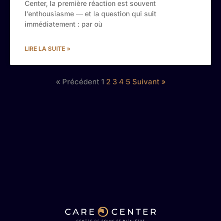
Center, la première réaction est souvent
l’enthousiasme — et la question qui suit
immédiatement : par où
LIRE LA SUITE »
« Précédent
1
2
3
4
5
Suivant »