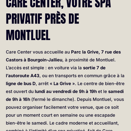
CARE CENTER, VOTRE SPA
PRIVATIF PRÈS DE
MONTLUEL
Care Center vous accueille au
Parc la Grive, 7 rue des
Castors à Bourgoin-Jallieu
, à proximité de Montluel.
L’accès est simple : en voiture via la
sortie 7 de
l’autoroute A43
, ou en transports en commun grâce à la
ligne de bus D
, arrêt «
La Grive
». Le centre de bien-être
est ouvert du
lundi au vendredi de 9h à 19h
et le
samedi
de 9h à 16h
(fermé le dimanche). Depuis Montluel, vous
pouvez organiser facilement votre venue, que ce soit
pour un moment court en semaine ou une escapade
bien-être le samedi. Le cadre moderne et accueillant,
combiné à l’intimité d’un spa privatisé, fait de Care