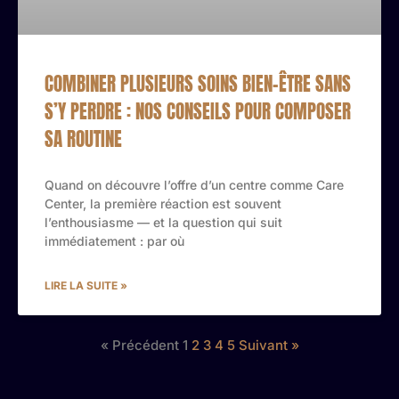
COMBINER PLUSIEURS SOINS BIEN-ÊTRE SANS
S’Y PERDRE : NOS CONSEILS POUR COMPOSER
SA ROUTINE
Quand on découvre l’offre d’un centre comme Care
Center, la première réaction est souvent
l’enthousiasme — et la question qui suit
immédiatement : par où
LIRE LA SUITE »
« Précédent
1
2
3
4
5
Suivant »