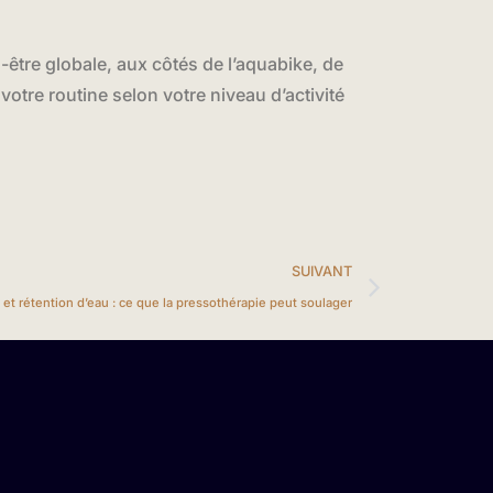
-être globale, aux côtés de l’aquabike, de
otre routine selon votre niveau d’activité
SUIVANT
et rétention d’eau : ce que la pressothérapie peut soulager