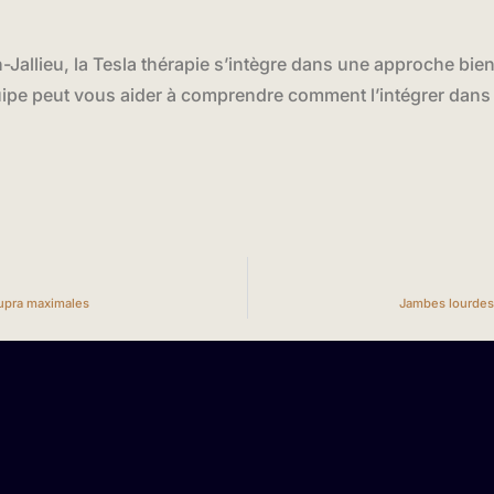
-Jallieu, la Tesla thérapie s’intègre dans une approche bien
quipe peut vous aider à comprendre comment l’intégrer dans v
supra maximales
Jambes lourdes 