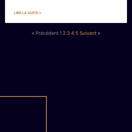
LIRE LA SUITE »
« Précédent
1
2
3
4
5
Suivant »