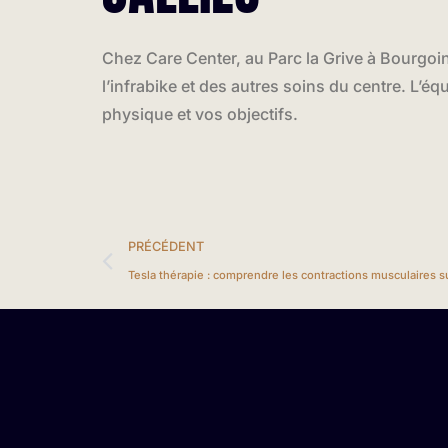
Chez Care Center, au Parc la Grive à Bourgoin
l’infrabike et des autres soins du centre. L’é
physique et vos objectifs.
PRÉCÉDENT
Tesla thérapie : comprendre les contractions musculaires 